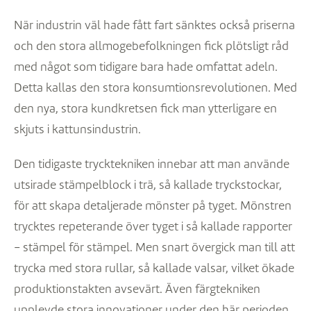
När industrin väl hade fått fart sänktes också priserna
och den stora allmogebefolkningen fick plötsligt råd
med något som tidigare bara hade omfattat adeln.
Detta kallas den stora konsumtionsrevolutionen. Med
den nya, stora kundkretsen fick man ytterligare en
skjuts i kattunsindustrin.
Den tidigaste trycktekniken innebar att man använde
utsirade stämpelblock i trä, så kallade tryckstockar,
för att skapa detaljerade mönster på tyget. Mönstren
trycktes repeterande över tyget i så kallade rapporter
– stämpel för stämpel. Men snart övergick man till att
trycka med stora rullar, så kallade valsar, vilket ökade
produktionstakten avsevärt. Även färgtekniken
upplevde stora innovationer under den här perioden.