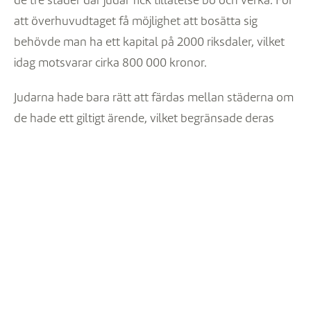
de tre städer där judar fick tillåtelse bo och verka. För
att överhuvudtaget få möjlighet att bosätta sig
behövde man ha ett kapital på 2000 riksdaler, vilket
idag motsvarar cirka 800 000 kronor.
Judarna hade bara rätt att färdas mellan städerna om
de hade ett giltigt ärende, vilket begränsade deras
rörelsefrihet. De var också uteslutna från många
yrken, bland annat inom skråsystemet, det vill säga
de flesta etablerade hantverksyrken. Detta är
förklaringen på varför judiska hantverkare fick vara
extra innovativa och det ledde också till att det var de
som införde nya och moderna mönster, metoder och
tekniker.
Judarna fick inte heller ha statliga eller militära