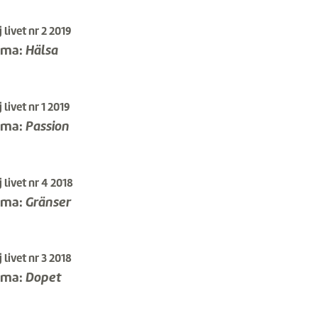
 livet nr 2 2019
ema:
Hälsa
 livet nr 1 2019
ema:
Passion
 livet nr 4 2018
ema:
Gränser
 livet nr 3 2018
ema:
Dopet