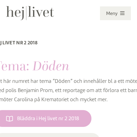
Fortsätt
Meny
till
innehållet
Senaste numret
J LIVET NR 2 2018
Reportage
Tema:
Döden
Ämnen
t här numret har tema ”Döden” och innehåller bl a ett möt
Kontakt
d polis Benjamin Prom, ett reportage om att förlora ett bar
 möter Carolina på Krematoriet och mycket mer.
Bläddra i Hej livet nr 2 2018