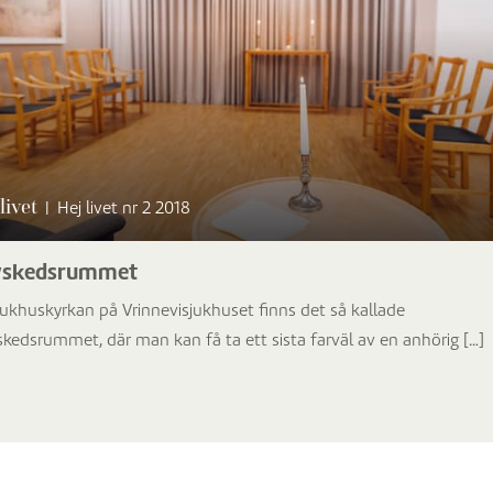
livet
|
Hej livet nr 2 2018
vskedsrummet
Sjukhuskyrkan på Vrinnevisjukhuset finns det så kallade
skedsrummet, där man kan få ta ett sista farväl av en anhörig […]