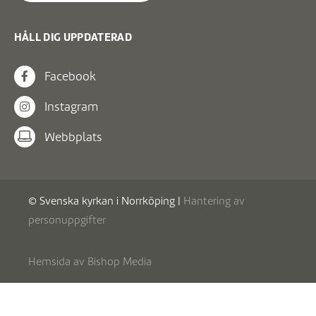
HÅLL DIG UPPDATERAD
Facebook
Instagram
Webbplats
© Svenska kyrkan i Norrköping |
Hantering av
personuppgifter
Hemsida av
Bishop Media