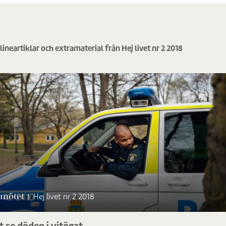
lineartiklar och extramaterial från Hej livet nr 2 2018
mötet
|
Hej livet nr 2 2018
t se döden i vitögat