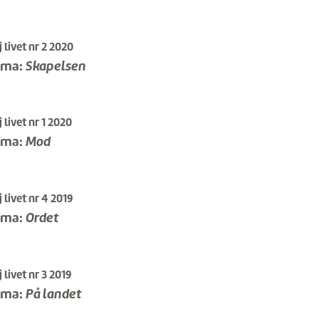
 livet nr 2 2020
ema:
Skapelsen
 livet nr 1 2020
ema:
Mod
 livet nr 4 2019
ema:
Ordet
 livet nr 3 2019
ema:
På landet