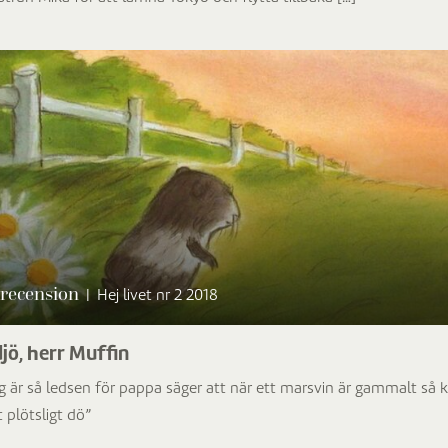
recension
|
Hej livet nr 2 2018
jö, herr Muffin
ag är så ledsen för pappa säger att när ett marsvin är gammalt så 
 plötsligt dö”