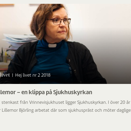
livet
|
Hej livet nr 2 2018
llemor – en klippa på Sjukhuskyrkan
 stenkast från Vrinnevisjukhuset ligger Sjukhuskyrkan. I över 20 år
r Lillemor Björling arbetat där som sjukhuspräst och möter daglig