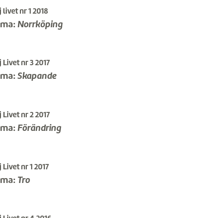
 livet nr 1 2018
ema:
Norrköping
 Livet nr 3 2017
ema:
Skapande
 Livet nr 2 2017
ema:
Förändring
 Livet nr 1 2017
ema:
Tro