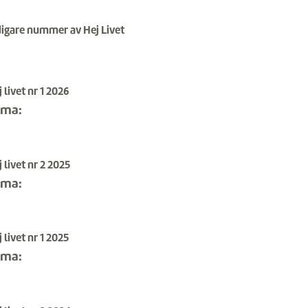
digare nummer av Hej Livet
 livet nr 1 2026
ema:
 livet nr 2 2025
ema:
 livet nr 1 2025
ema: