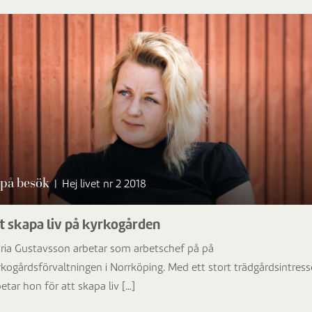
på besök
|
Hej livet nr 2 2018
t skapa liv på kyrkogården
ria Gustavsson arbetar som arbetschef på på
rkogårdsförvaltningen i Norrköping. Med ett stort trädgårdsintress
etar hon för att skapa liv […]