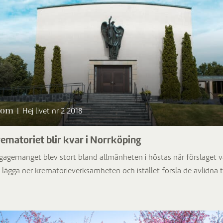
om
|
Hej livet nr 2 2018
ematoriet blir kvar i Norrköping
gagemanget blev stort bland allmänheten i höstas när förslaget v
 lägga ner krematorieverksamheten och istället forsla de avlidna ti