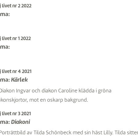
 livet nr 2 2022
ema:
 livet nr 1 2022
ema:
 livet nr 4 2021
ema:
Kärlek
 livet nr 3 2021
ema:
Diakoni