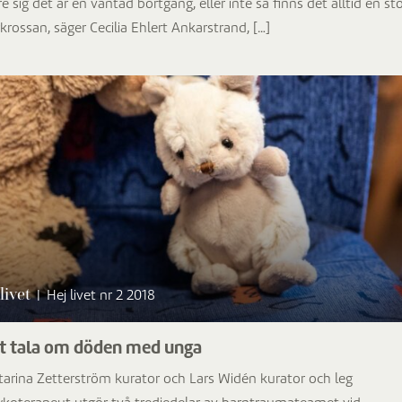
e sig det är en väntad bortgång, eller inte så finns det alltid en st
krossan, säger Cecilia Ehlert Ankarstrand, […]
livet
|
Hej livet nr 2 2018
t tala om döden med unga
tarina Zetterström kurator och Lars Widén kurator och leg