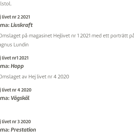
 livet nr 2 2021
ema:
Livskraft
 livet nr1 2021
ema:
Hopp
 livet nr 4 2020
ema:
Vägskäl
 livet nr 3 2020
ema:
Prestation