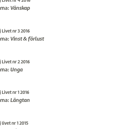
 Livet nr 4 2016
ema:
Vänskap
 Livet nr 3 2016
ema:
Vinst & förlust
 Livet nr 2 2016
ema:
Unga
 Livet nr 1 2016
ema:
Längtan
 livet nr 1 2015