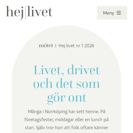
Fortsätt
Meny
till
innehållet
Senaste numret
mötet
|
Hej livet nr 1 2026
Reportage
Ämnen
Livet, drivet
och det som
Kontakt
gör ont
Många i Norrköping har sett henne. På
företagsfester, middagar eller en lunch på
stan. Själv tror hon att folk oftare känner