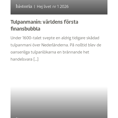
historia
|
Hej livet nr 1 2026
Tulpanmanin: världens första
finansbubbla
Under 1600-talet svepte en aldrig tidigare skådad
tulpanmani över Nederländerna. På nolltid blev de
oansenliga tulpanlökarna en brännande het
handelsvara […]