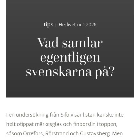
tips
|
Hej livet nr 1 2026
Vad samlar
egentligen
svenskarna på?
I en undersökning från Sifo visar listan kanske inte
helt otippat märkesglas och finporslin i toppen,
såsom Orrefors, Rörstrand och Gustavsberg. Men