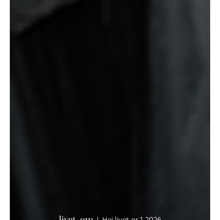
livet, om
|
Hej livet nr 1 2026