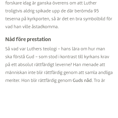
forskare idag är ganska överens om att Luther
troligtvis aldrig spikade upp de där berömda 95
teserna på kyrkporten, så är det en bra symbolbild för
vad han ville åstadkomma.
Nåd före prestation
Så vad var Luthers teologi – hans lära om hur man
ska förstå Gud – som stod i kontrast till kyrkans krav
på ett absolut rättfärdigt leverne? Han menade att
människan inte blir rättfärdig genom att samla andliga
meriter. Hon blir rättfärdig genom
Guds nåd
. Tro är
inte i första hand att hålla med om rätt satser. Det är
istället ett slags
förtroende
: att våga lita på att Guds
löfte gäller, även när man själv inte känner sig värdig.
När han formulerade nåden som ovillkorlig träffade