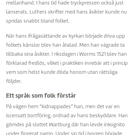
mellanhand. I hans tid hade tryckpressen också just
lanserats. Luthers skrifter med hans åsikter kunde nu
spridas snabbt bland folket.
När hans ifrågasättande av kyrkan började driva upp
folkets känslor blev han åtalad. Men han vägrade ta
tillbaka sina åsikter. I riksdagen i Worms 1521 blev han
förklarad fredlös, vilket i praktiken innebär att i princip
vem som helst kunde döda honom utan rättsliga
följder.
Ett språk som folk förstår
På vägen hem “kidnappades” han, men det var en
iscensatt bortföring, ordnad av hans beskyddare. Han
gömdes på slottet Wartburg där han levde inkognito
under fingerat namn. Under sin tid i borgen började